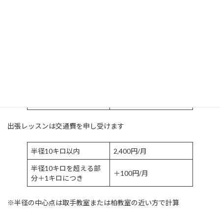
出張交通費 / 施設維持費 ※全クラス共通
教室レッスンは施設維持費を申し受けます
取手教室
1,600円/月
柏教室
2,100円/月
出張レッスンは交通費を申し受けます
半径10キロ以内
2,400円/月
半径10キロを超える部
＋100円/月
分＋1キロにつき
※半径の中心点は取手教室または柏教室の近い方で計算