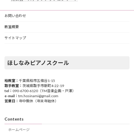
お問い合わせ
教室概要
サイトマップ
ほしなみピアノスクール
柏教室：
千葉県柏市五條谷1-15
取手教室：
茨城県取手市新町4-22-19
tel：
090-6700-6120（TM音楽企画・戸澤）
e-mail：
tm.hosinami@gmail.com
営業日：
年中無休（年末年始休）
Contents
ホームページ