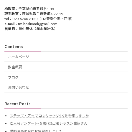
柏教室：
千葉県柏市五條谷1-15
取手教室：
茨城県取手市新町4-22-19
tel：
090-6700-6120（TM音楽企画・戸澤）
e-mail：
tm.hosinami@gmail.com
営業日：
年中無休（年末年始休）
Contents
ホームページ
教室概要
ブログ
お問い合わせ
Recent Posts
ステップ・アップ コンサートVol.9を開催しました
ご入会アンケート-６歳(女)出張レッスン生徒さん
講師演奏の合わせ練習をしました