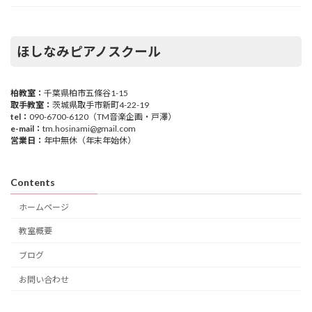
ほしなみピアノスクール
柏教室：
千葉県柏市五條谷1-15
取手教室：
茨城県取手市新町4-22-19
tel：
090-6700-6120（TM音楽企画・戸澤）
e-mail：
tm.hosinami@gmail.com
営業日：
年中無休（年末年始休）
Contents
ホームページ
教室概要
ブログ
お問い合わせ