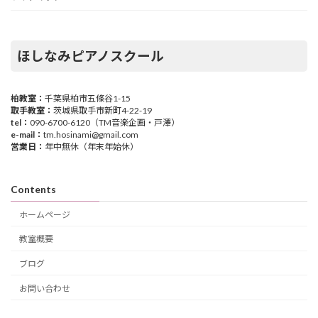
ほしなみピアノスクール
柏教室：
千葉県柏市五條谷1-15
取手教室：
茨城県取手市新町4-22-19
tel：
090-6700-6120（TM音楽企画・戸澤）
e-mail：
tm.hosinami@gmail.com
営業日：
年中無休（年末年始休）
Contents
ホームページ
教室概要
ブログ
お問い合わせ