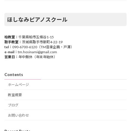
ほしなみピアノスクール
柏教室：
千葉県柏市五條谷1-15
取手教室：
茨城県取手市新町4-22-19
tel：
090-6700-6120（TM音楽企画・戸澤）
e-mail：
tm.hosinami@gmail.com
営業日：
年中無休（年末年始休）
Contents
ホームページ
教室概要
ブログ
お問い合わせ