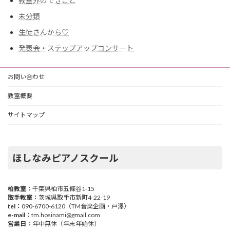
教室外のできごと
未分類
生徒さんから♡
発表会・ステップアップコンサート
お問い合わせ
教室概要
サイトマップ
ほしなみピアノスクール
柏教室：
千葉県柏市五條谷1-15
取手教室：
茨城県取手市新町4-22-19
tel：
090-6700-6120（TM音楽企画・戸澤）
e-mail：
tm.hosinami@gmail.com
営業日：
年中無休（年末年始休）