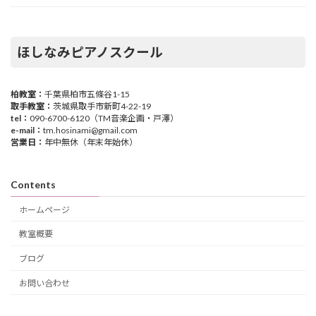
ほしなみピアノスクール
柏教室：
千葉県柏市五條谷1-15
取手教室：
茨城県取手市新町4-22-19
tel：
090-6700-6120（TM音楽企画・戸澤）
e-mail：
tm.hosinami@gmail.com
営業日：
年中無休（年末年始休）
Contents
ホームページ
教室概要
ブログ
お問い合わせ