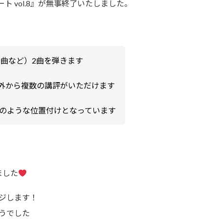
ト vol.8』が無事終了いたしました。
の曲など）2曲を弾きます
外から複数の講評がいただけます
のような位置付けとなっています
ました
ジします！
うでした