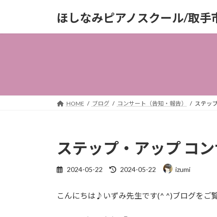
コ
ナ
ほしなみピアノスクール/取手
ン
ビ
テ
ゲ
ン
ー
ツ
シ
へ
ョ
ス
ン
キ
に
ッ
移
HOME
ブログ
コンサート（告知・報告）
ステップ
プ
動
ステップ・アップ コ
最
2024-05-22
2024-05-22
izumi
終
更
こんにちは♪いずみ先生です(^ ^)ブログを
新
日
時