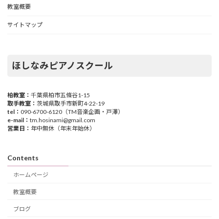
教室概要
サイトマップ
ほしなみピアノスクール
柏教室：
千葉県柏市五條谷1-15
取手教室：
茨城県取手市新町4-22-19
tel：
090-6700-6120（TM音楽企画・戸澤）
e-mail：
tm.hosinami@gmail.com
営業日：
年中無休（年末年始休）
Contents
ホームページ
教室概要
ブログ