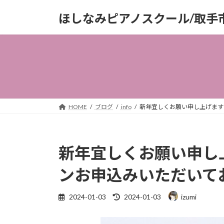
コ
ナ
ほしなみピアノスクール/取手
ン
ビ
テ
ゲ
ン
ー
ツ
シ
へ
ョ
ス
ン
キ
に
ッ
移
HOME
ブログ
info
新年宜しくお願い申し上げます
プ
動
新年宜しくお願い申し
ンお申込みいただいて
最
2024-01-03
2024-01-03
izumi
終
更